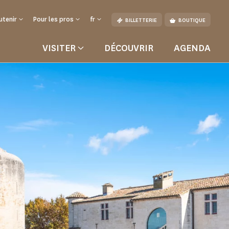
utenir
Pour les pros
fr
BILLETTERIE
BOUTIQUE
VISITER
DÉCOUVRIR
AGENDA