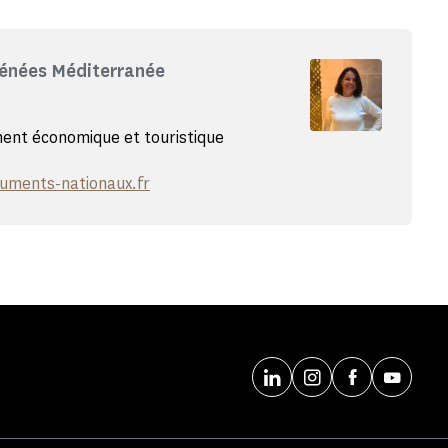
rénées Méditerranée
nt économique et touristique
uments-nationaux.fr