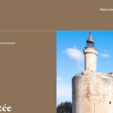
Nous so
 commentée
tée