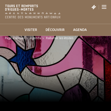
Panneau de gestion des cookies
|
TOURS ET REMPARTS
D'AIGUES-MORTES
VISITER
DÉCOUVRIR
AGENDA
Page d'accueil
Agenda
Rallumer les étoiles