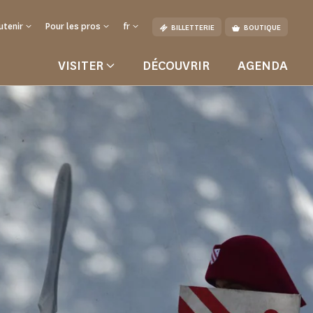
utenir
Pour les pros
fr
BILLETTERIE
BOUTIQUE
VISITER
DÉCOUVRIR
AGENDA