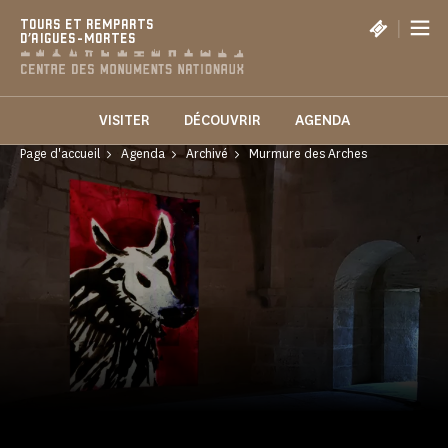
Panneau de gestion des cookies
|
TOURS ET REMPARTS
D'AIGUES-MORTES
VISITER
DÉCOUVRIR
AGENDA
Page d'accueil
Agenda
Archivé
Murmure des Arches