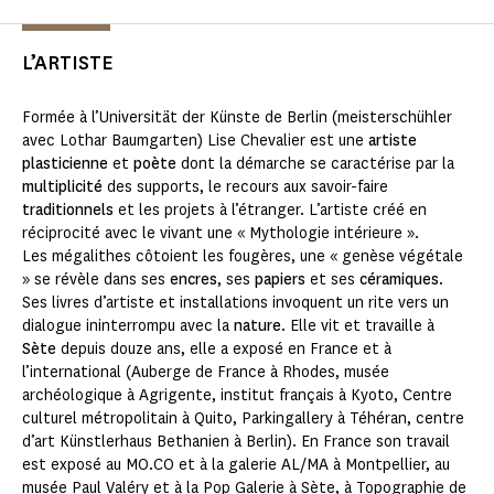
L’ARTISTE
Formée à l’Universität der Künste de Berlin (meisterschühler
avec Lothar Baumgarten) Lise Chevalier est une
artiste
plasticienne
et
poète
dont la démarche se caractérise par la
multiplicité
des supports, le recours aux savoir-faire
traditionnels
et les projets à l’étranger. L’artiste créé en
réciprocité avec le vivant une « Mythologie intérieure ».
Les mégalithes côtoient les fougères, une « genèse végétale
» se révèle dans ses
encres
, ses
papiers
et ses
céramiques
.
Ses livres d’artiste et installations invoquent un rite vers un
dialogue ininterrompu avec la
nature
. Elle vit et travaille à
Sète
depuis douze ans, elle a exposé en France et à
l’international (Auberge de France à Rhodes, musée
archéologique à Agrigente, institut français à Kyoto, Centre
culturel métropolitain à Quito, Parkingallery à Téhéran, centre
d’art Künstlerhaus Bethanien à Berlin). En France son travail
est exposé au MO.CO et à la galerie AL/MA à Montpellier, au
musée Paul Valéry et à la Pop Galerie à Sète, à Topographie de