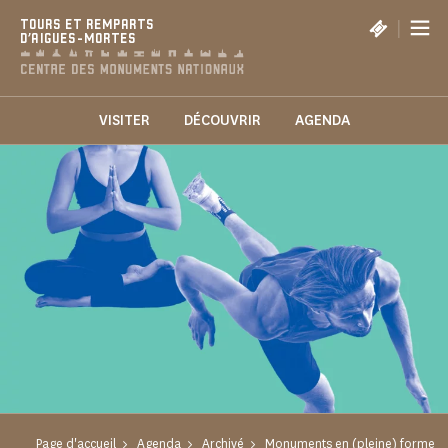
Panneau de gestion des cookies
|
TOURS ET REMPARTS
D'AIGUES-MORTES
VISITER
DÉCOUVRIR
AGENDA
Page d'accueil
Agenda
Archivé
Monuments en (pleine) forme