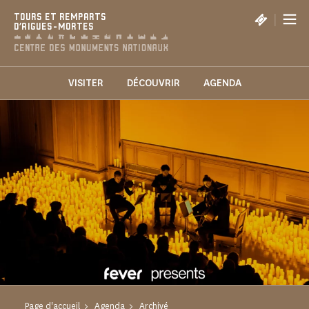
Panneau de gestion des cookies
|
TOURS ET REMPARTS
D'AIGUES-MORTES
VISITER
DÉCOUVRIR
AGENDA
Page d'accueil
Agenda
Archivé