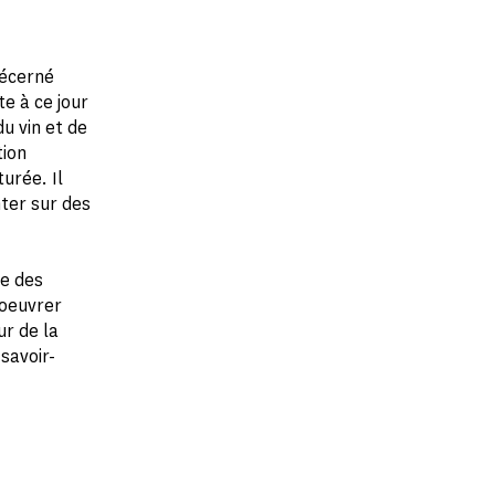
décerné
e à ce jour
u vin et de
tion
turée. Il
nter sur des
le des
 oeuvrer
r de la
 savoir-