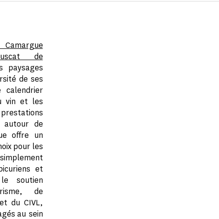
n Camargue
uscat de
s paysages
ersité de ses
e calendrier
u vin et les
restations
s autour de
ue offre un
hoix pour les
simplement
picuriens et
 le soutien
urisme, de
et du CIVL,
agés au sein