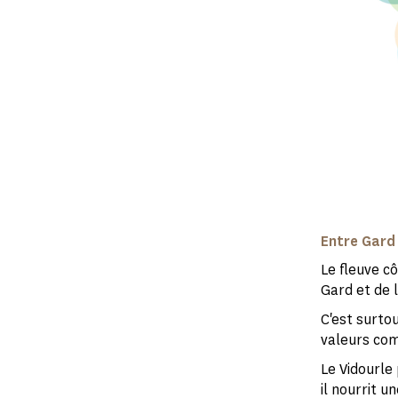
Entre Gard
Le fleuve cô
Gard et de l
C'est surtou
valeurs com
Le Vidourle
il nourrit u