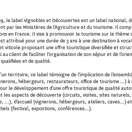
9, le label Vignobles et Découvertes est un label national, 
t par les Ministères de l'Agriculture et du tourisme. Il compt
ons en France. Il vise à promouvoir le tourisme sur le thème d
 est attribué pour une durée de 3 ans à une destination à voca
et viticole proposant une offre touristique diversifiée et struc
 au client de faciliter l'organisation de son séjour et de l'orie
qualifiées et de qualité.
d'un territoire, ce label témoigne de l'implication de l'ensemb
gnerons, hébergeurs, restaurateurs, office de tourisme ...) à
ur le développement d'une offre touristique de qualité autou
nt les aspects de découverte (circuits, visites, sites naturels,
, ...), d'accueil (vignerons, hébergeurs, ateliers, caves...) et
els (festival, expostions, conférences...).