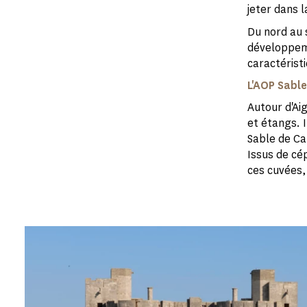
jeter dans 
Du nord au s
développeme
caractérist
L'AOP Sabl
Autour d'Ai
et étangs. I
Sable de Ca
Issus de cép
ces cuvées,