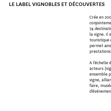
LE LABEL VIGNOBLES ET DÉCOUVERTES
Crée en 200
conjointemen
74 destinati
la vigne. Il
touristique 
permet ainsi
prestations 
A l'échelle 
acteurs (vi
ensemble po
vigne, allia
faire, musée
d'événementi