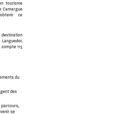
on tourisme
le Camargue
obtenir ce
destination
anguedoc
 compte 115
rtements du
tagent des
n parcours,
 venir se