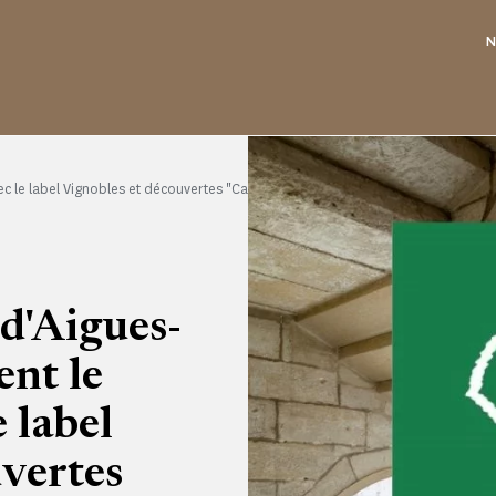
N
vec le label Vignobles et découvertes "Camargue, Languedoc, Muscat de Lunel"
 d'Aigues-
nt le
 label
vertes