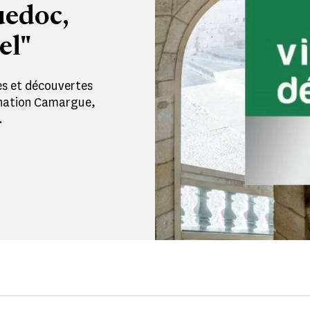
edoc,
el"
es et découvertes
tination Camargue,
.