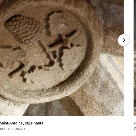
Voir 
Saint-Antoine, salle haute.
V
ents nationaux
©