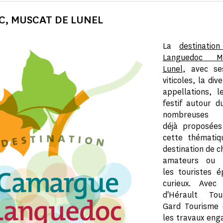
C, MUSCAT DE LUNEL
La
destinatio
Languedoc M
Lunel
, avec se
viticoles, la div
appellations, l
festif autour d
nombreuses p
déjà proposée
cette thématiq
destination de c
amateurs ou 
les touristes é
curieux. Avec
d'Hérault To
Gard Tourisme 
les travaux eng